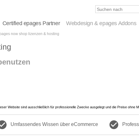
Certified epages Partner
Webdesign & epages Addons
pages now shop lizenzen & hosting
ing
 benutzen
dieser Website sind ausschließlich für professionelle Zwecke ausgelegt und die Preise ohne M
ck_circle
check_circle
Umfassendes Wissen über eCommerce
Profess