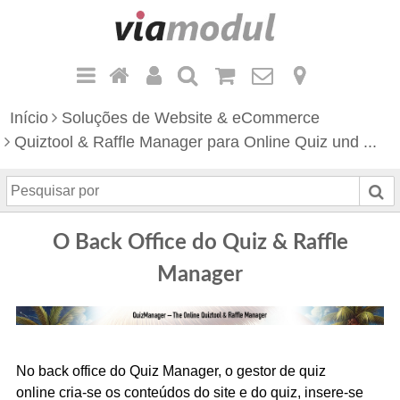
Início
Soluções de Website & eCommerce
Quiztool & Raffle Manager para Online Quiz und ...
P
e
s
O Back Office do Quiz & Raffle
q
u
Manager
i
s
a
r
No back office do Quiz Manager, o gestor de quiz
p
online cria-se os conteúdos do site e do quiz, insere-se
o