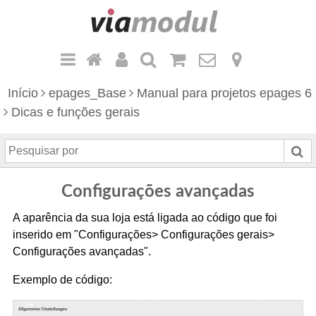
Início
epages_Base
Manual para projetos epages 6
Dicas e funções gerais
P
e
s
Configurações avançadas
q
u
A aparência da sua loja está ligada ao código que foi
i
inserido em "Configurações> Configurações gerais>
s
Configurações avançadas".
a
Exemplo de código:
r
p
o