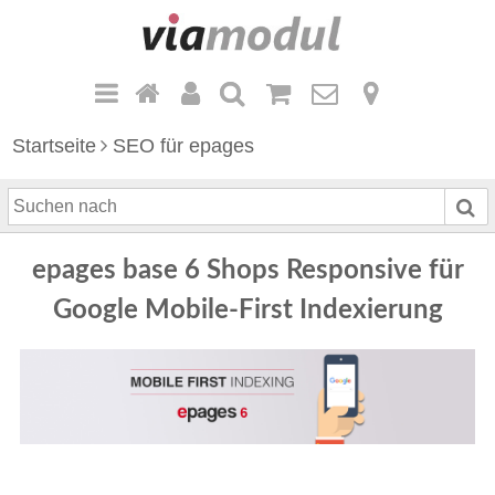
Startseite
SEO für epages
S
u
c
epages base 6 Shops Responsive für
h
e
Google Mobile-First Indexierung
n
n
a
c
h