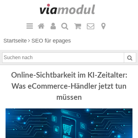
Startseite
SEO für epages
S
u
c
Online-Sichtbarkeit im KI-Zeitalter:
h
e
Was eCommerce-Händler jetzt tun
n
müssen
n
a
c
h