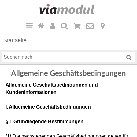
Startseite
S
u
c
Allgemeine Geschäftsbedingungen
h
e
Allgemeine Geschäftsbedingungen und
n
Kundeninformationen
n
a
I. Allgemeine Geschäftsbedingungen
c
h
§ 1 Grundlegende Bestimmungen
(1)
Die nachstehenden Geschäftsbedingungen gelten für