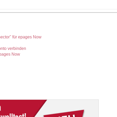
nector" für epages Now
nto verbinden
epages Now