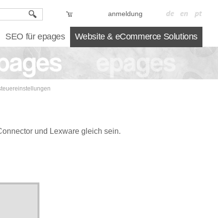
anmeldung
SEO für epages
Website & eCommerce Solutions
teuereinstellungen
onnector und Lexware gleich sein.