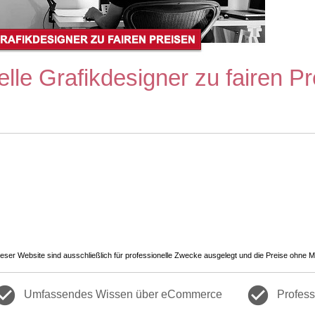
le Grafikdesigner zu fairen Pr
dieser Website sind ausschließlich für professionelle Zwecke ausgelegt und die Preise ohne M
ck_circle
check_circle
Umfassendes Wissen über eCommerce
Profess