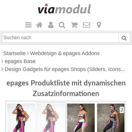
S
u
c
Startseite
Webdesign & epages Addons
h
epages Base
e
Design Gadgets für epages Shops (Sliders, Icons...
n
n
epages Produktliste mit dynamischen
a
c
Zusatzinformationen
h
2