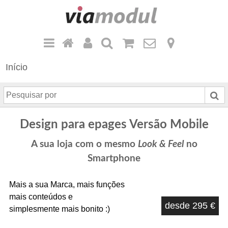
Início
P
e
s
Design para epages Versão Mobile
q
u
A sua loja com o mesmo
Look & Feel
no
i
Smartphone
s
a
Mais a sua Marca, mais funções
r
mais conteúdos e
p
desde 295 €
simplesmente mais bonito :)
o
r