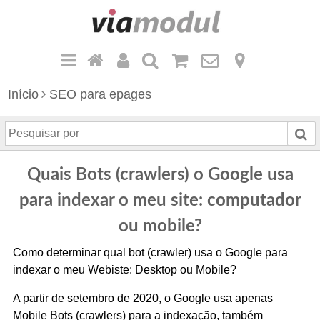
Início
SEO para epages
P
e
s
Quais Bots (crawlers) o Google usa
q
u
para indexar o meu site: computador
i
ou mobile?
s
a
Como determinar qual bot (crawler) usa o Google para
r
indexar o meu Webiste: Desktop ou Mobile?
p
A partir de setembro de 2020, o Google usa apenas
o
Mobile Bots (crawlers) para a indexação, também
r