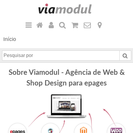
Início
P
e
s
Sobre Viamodul - Agência de Web &
q
u
Shop Design para epages
i
s
a
r
p
o
r