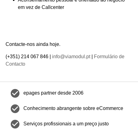
em vez de Callcenter
Contacte-nos ainda hoje.
(+351) 214 067 846 |
info@viamodul.pt
|
Formulário de
Contacto
check_circle
epages partner desde 2006
check_circle
Conhecimento abrangente sobre eCommerce
check_circle
Serviços profissionais a um preço justo