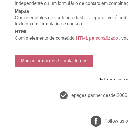
independente ou um formulário de contato em combina
Mapas
Com elementos de conteúdo desta categoria, você pod
texto ou um formulário de contato.
HTML
Com o elemento de conteúdo
HTML personalizado
, vo
Mais informações? Contacte-nos
Todos os serviços a
check_circle
epages partner desde 2006
Follow us 