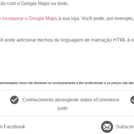
ção com o Google Maps ou texto.
e
incorporar o Google Maps
à sua loja. Você pode, por exempl
cê pode adicionar trechos da linguagem de marcação HTML à su
presentados neste site destinam-se exclusivamente a fins profissionais e os preços são ap
check_circle
check
Conhecimento abrangente sobre eCommerce
justo
on Facebook
Subscrev