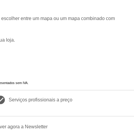
o, escolher entre um mapa ou um mapa combinado com
a loja.
resentados sem IVA.
_circle
Serviços profissionais a preço
er agora a Newsletter