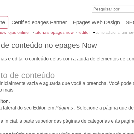
ine
Certified epages Partner
Epages Web Design
SEO
ow lojas online
tutoriais epages now
editor
como adicionar um novo
 de conteúdo no epages Now
inas e editar o conteúdo delas com a ajuda de elementos de co
to de conteúdo
inicialmente vazia e aguarda que você a preencha. Você pode 
o mais.
itor
.
 lateral do seu Editor, em
Páginas
. Selecione a página que de
 inicial, à parte superior das páginas de categorias e às pági