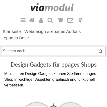
Startseite
Webdesign & epages Addons
epages Base
S
u
c
Design Gadgets für epages Shops
h
e
Mit unseren Design Gadgets können Sie Ihren epages
n
Shop in wichtigen Aspekten graphisch und funktionell
n
verbessern.
a
c
h