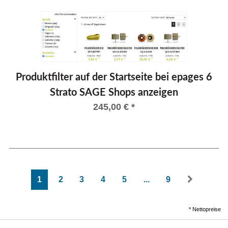
Produktfilter auf der Startseite bei epages 6
Strato SAGE Shops anzeigen
245,00
€
*
1
2
3
4
5
...
9
*
Nettopreise